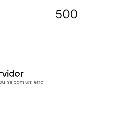
500
rvidor
rou-se com um erro