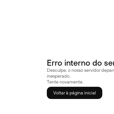
Óculos auditivos | Nuance Audio
Erro interno do se
Desculpe, o nosso servidor depa
inesperado.
Tente novamente.
Voltar à página inicial