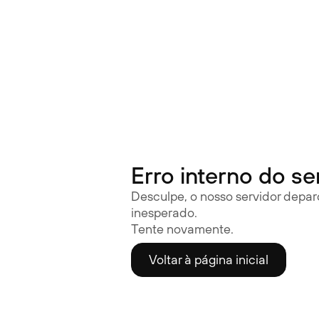
Óculos auditivos | Nuance Audio
Erro interno do se
Desculpe, o nosso servidor depa
inesperado.
Tente novamente.
Voltar à página inicial