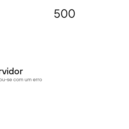
500
rvidor
rou-se com um erro