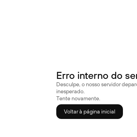
Óculos auditivos | Nuance Audio
Erro interno do se
Desculpe, o nosso servidor depa
inesperado.
Tente novamente.
Voltar à página inicial